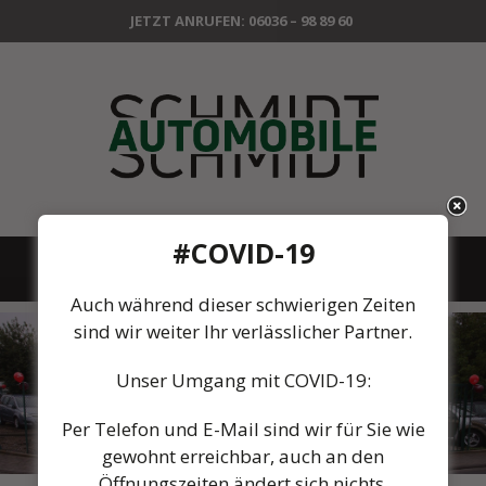
Zum
JETZT ANRUFEN: 06036 – 98 89 60
Inhalt
springen
#COVID-19
Menü
Auch während dieser schwierigen Zeiten
sind wir weiter Ihr verlässlicher Partner.
Unser Umgang mit COVID-19:
Per Telefon und E-Mail sind wir für Sie wie
gewohnt erreichbar, auch an den
Öffnungszeiten ändert sich nichts.