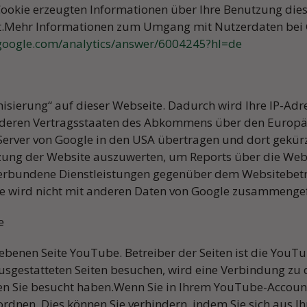
Cookie erzeugten Informationen über Ihre Benutzung dies
h erreichen Sie uns unter 06036/988960 oder 0171/8202
t.Mehr Informationen zum Umgang mit Nutzerdaten bei Go
nbaren Online einen Termin:
schmidtautomobile24@gma
.google.com/analytics/answer/6004245?hl=de
Bleiben Sie gesund!
Ihr Team von Schmidt Automobile
isierung“ auf dieser Webseite. Dadurch wird Ihre IP-Adr
nderen Vertragsstaaten des Abkommens über den Europäi
Server von Google in den USA übertragen und dort gekürz
zung der Website auszuwerten, um Reports über die Web
erbundene Dienstleistungen gegenüber dem Websitebetr
se wird nicht mit anderen Daten von Google zusammenge
e
ebenen Seite YouTube. Betreiber der Seiten ist die YouTu
sgestatteten Seiten besuchen, wird eine Verbindung zu 
ten Sie besucht haben.Wenn Sie in Ihrem YouTube-Account
zuordnen. Dies können Sie verhindern, indem Sie sich au