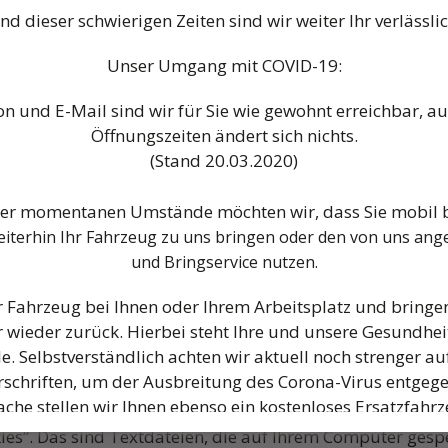
d dieser schwierigen Zeiten sind wir weiter Ihr verlässlic
Unser Umgang mit COVID-19:
men lassen, werden Ihre Angaben aus dem Anfrageformul
r den Fall von Anschlussfragen bei uns gespeichert. Die
on und E-Mail sind wir für Sie wie gewohnt erreichbar, a
Öffnungszeiten ändert sich nichts.
(Stand 20.03.2020)
der momentanen Umstände möchten wir, dass Sie mobil b
ter beziehen möchten, benötigen wir von Ihnen eine E-M
iterhin Ihr Fahrzeug zu uns bringen
oder den von uns ang
angegebenen E-Mail-Adresse sind und mit dem Empfang de
und Bringservice nutzen.
sschließlich für den Versand der angeforderten Informat
er E-Mail-Adresse sowie deren Nutzung zum Versand des N
r Fahrzeug bei Ihnen oder Ihrem Arbeitsplatz und bringe
 wieder zurück. Hierbei steht Ihre und unsere Gesundheit
le. Selbstverständlich achten wir aktuell noch strenger au
nalytics
schriften, um der Ausbreitung des Corona-Virus entgeg
che stellen wir Ihnen ebenso ein kostenloses Ersatzfahrz
stes Google Analytics. Anbieter ist die Google Inc., 16
 jedem Einsatz gereinigt und desinfiziert wird, zur Verfü
ies“. Das sind Textdateien, die auf Ihrem Computer gesp