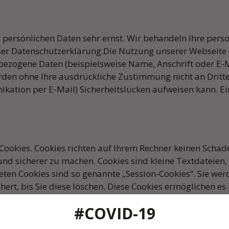
er persönlichen Daten sehr ernst. Wir behandeln Ihre pe
eser Datenschutzerklärung.Die Nutzung unserer Webseite
bezogene Daten (beispielsweise Name, Anschrift oder E-M
werden ohne Ihre ausdrückliche Zustimmung nicht an Dritt
kation per E-Mail) Sicherheitslücken aufweisen kann. Ei
 Cookies. Cookies richten auf Ihrem Rechner keinen Schad
 und sicherer zu machen. Cookies sind kleine Textdateien
ten Cookies sind so genannte „Session-Cookies“. Sie we
ert, bis Sie diese löschen. Diese Cookies ermöglichen e
ellen, dass Sie über das Setzen von Cookies informiert w
#COVID-19
rell ausschließen sowie das automatische Löschen der Co
tät dieser Website eingeschränkt sein.