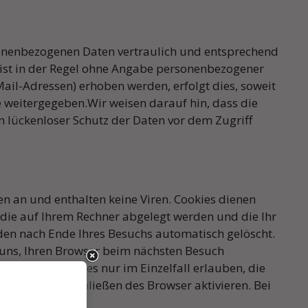
rsonenbezogenen Daten vertraulich und entsprechend
 ist in der Regel ohne Angabe personenbezogener
ail-Adressen) erhoben werden, erfolgt dies, soweit
e weitergegeben.Wir weisen darauf hin, dass die
n lückenloser Schutz der Daten vor dem Zugriff
en an und enthalten keine Viren. Cookies dienen
, die auf Ihrem Rechner abgelegt werden und die Ihr
rden nach Ende Ihres Besuchs automatisch gelöscht.
s uns, Ihren Browser beim nächsten Besuch
erden und Cookies nur im Einzelfall erlauben, die
okies beim Schließen des Browser aktivieren. Bei