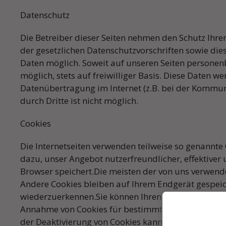
Datenschutz
Die Betreiber dieser Seiten nehmen den Schutz Ihr
der gesetzlichen Datenschutzvorschriften sowie di
Daten möglich. Soweit auf unseren Seiten personen
möglich, stets auf freiwilliger Basis. Diese Daten 
Datenübertragung im Internet (z.B. bei der Kommuni
durch Dritte ist nicht möglich.
Cookies
Die Internetseiten verwenden teilweise so genannte
dazu, unser Angebot nutzerfreundlicher, effektiver
Browser speichert.Die meisten der von uns verwende
Andere Cookies bleiben auf Ihrem Endgerät gespeich
wiederzuerkennen.Sie können Ihren Browser so einst
Annahme von Cookies für bestimmte Fälle oder gene
der Deaktivierung von Cookies kann die Funktionali